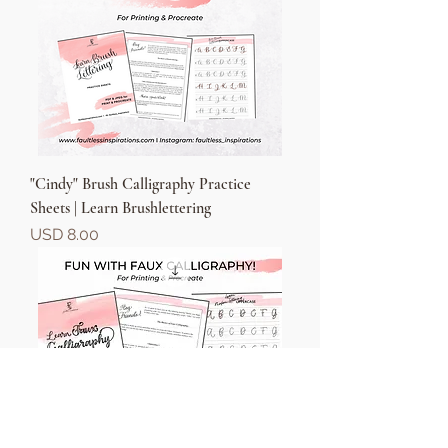
"Cindy" Brush Calligraphy Practice
Sheets | Learn Brushlettering
Precio
USD 8.00