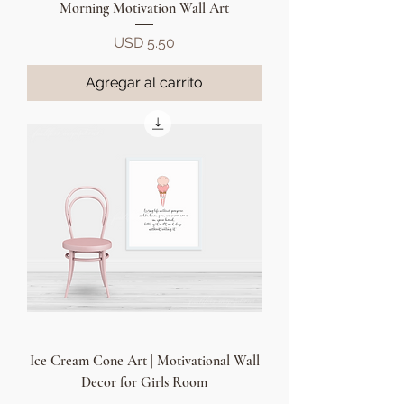
Morning Motivation Wall Art
Precio
USD 5.50
Agregar al carrito
Ice Cream Cone Art | Motivational Wall
Decor for Girls Room