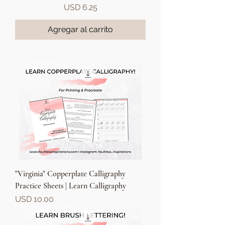
Precio
USD 6.25
Agregar al carrito
"Virginia" Copperplate Calligraphy
Practice Sheets | Learn Calligraphy
Precio
USD 10.00