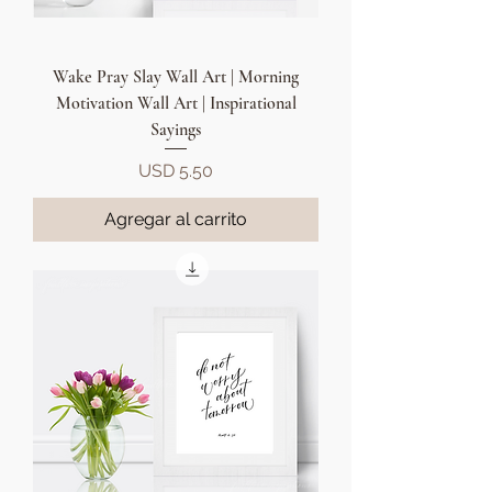
Wake Pray Slay Wall Art | Morning
Motivation Wall Art | Inspirational
Sayings
Precio
USD 5.50
Agregar al carrito